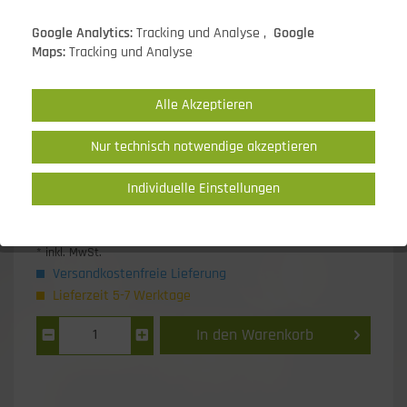
Google Analytics:
Tracking und Analyse ,
Google
Maps:
Tracking und Analyse
Alle Akzeptieren
Nur technisch notwendige akzeptieren
Individuelle Einstellungen
2.118,20 EUR *
* inkl. MwSt.
Versandkostenfreie Lieferung
Lieferzeit 5-7 Werktage
In den
Warenkorb
1