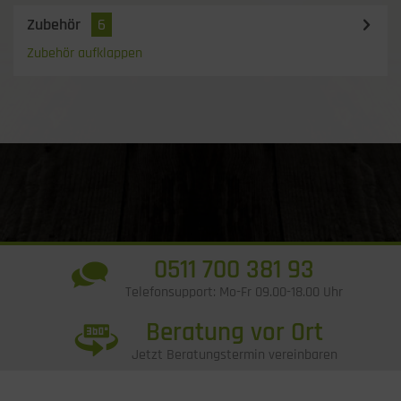
Zubehör
6
Zubehör aufklappen
0511 700 381 93
Telefonsupport: Mo-Fr 09.00-18.00 Uhr
Beratung vor Ort
Jetzt Beratungstermin vereinbaren