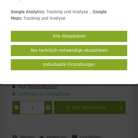
Google Analytics:
Tracking und Analyse ,
Google
Maps:
Tracking und Analyse
Alle Akzeptieren
Nur technisch notwendige akzeptieren
Individuelle Einstellungen
42,50 EUR *
* inkl. MwSt.
zzgl.
Versandkosten
Lieferzeit ca. 1-3 Werktage
In den
Warenkorb
1
Merken
Bewerten
Empfehlen