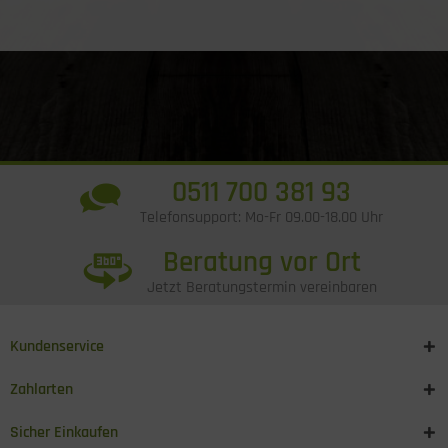
0511 700 381 93
Telefonsupport: Mo-Fr 09.00-18.00 Uhr
Beratung vor Ort
Jetzt Beratungstermin vereinbaren
Kundenservice
Zahlarten
Sicher Einkaufen