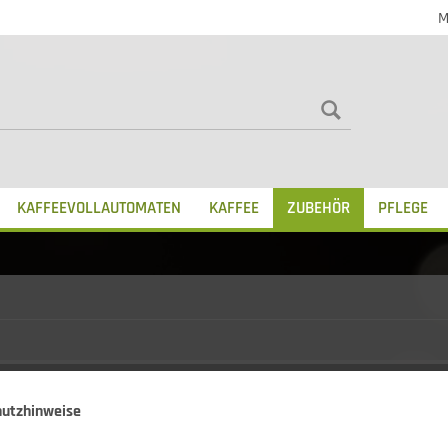
M
KAFFEEVOLLAUTOMATEN
KAFFEE
ZUBEHÖR
PFLEGE
JURA Kaffeelöffel 2er Set
hutzhinweise