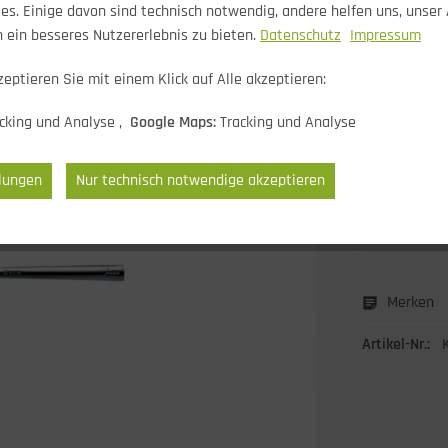
s. Einige davon sind technisch notwendig, andere helfen uns, unser
 ein besseres Nutzererlebnis zu bieten.
Datenschutz
Impressum
eptieren Sie mit einem Klick auf Alle akzeptieren:
15,99 E
* inkl. MwSt.
cking und Analyse ,
Google Maps:
Tracking und Analyse
zzgl.
Vers
Lieferzeit 
llungen
Nur technisch notwendige akzeptieren
1
Merken
Artikel-Nr.: