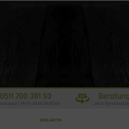
0511 700 381 93
Beratung
fonsupport: Mo-Fr 09.00-18.00 Uhr
Jetzt Beratungste
ZAHLARTEN