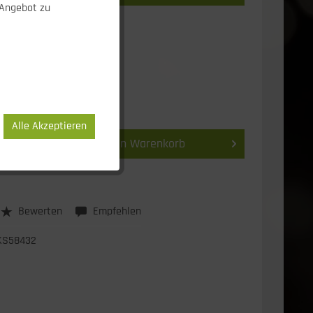
 Angebot zu
UR *
andkosten
ca. 1-3 Werktage
Alle Akzeptieren
In den
Warenkorb
Bewerten
Empfehlen
KS58432