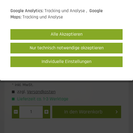
Google Analytics:
Tracking und Analyse ,
Google
Maps:
Tracking und Analyse
Alle Akzeptieren
Nur technisch notwendige akzeptieren
Individuelle Einstellungen
36,99 EUR *
* inkl. MwSt.
zzgl.
Versandkosten
Lieferzeit ca. 1-3 Werktage
In den
Warenkorb
1