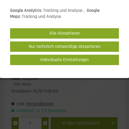
Google Analytics:
Tracking und Analyse ,
Google
Maps:
Tracking und Analyse
Alle Akzeptieren
Nur technisch notwendige akzeptieren
Individuelle Einstellungen
28,90 EUR *
Inhalt:
1 Kilogramm
* inkl. MwSt.
Grundpreis 26,90 EUR/KG
zzgl.
Versandkosten
Lieferzeit ca. 1-3 Werktage
In den
Warenkorb
1